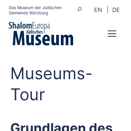
Zum
Suchen
Das Museum der Jüdischen
EN
DE
Inhalt
Gemeinde Würzburg
springen
Me
Museums-
Tour
Grundlagen des